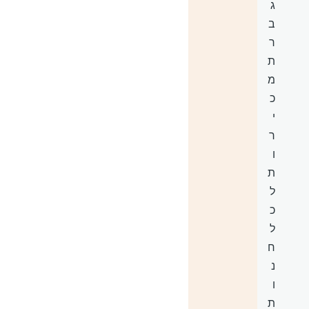
ג
ב
ר
ת
מ
כ
י
ר
ו
ת
ל
כ
ל
ח
נ
ו
ת