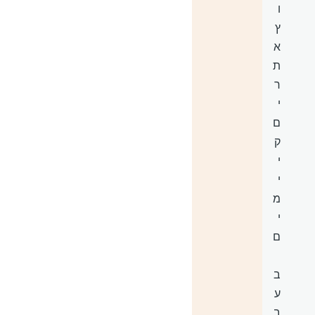
ו
ץ
א
ת
ר
י
ם
ק
י
י
מ
י
ם
ב
ע
ב