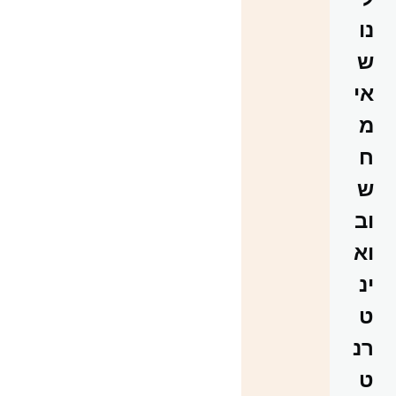
נו
ש
אי
מ
ח
ש
וב
וא
ינ
ט
רנ
ט