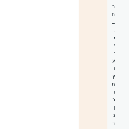
ר
ח
ב
.
י
י
ע
ו
ץ
ת
ו
כ
ן
נ
ר