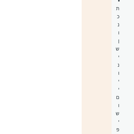
ת
כ
נ
ו
ן
ש
י
נ
ו
י
י
ם
ו
ש
י
פ