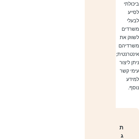
יכולתי
סייע
בעלי
שרדים
שווק את
שרדיהם
ינטרנטית;
יתן ליצור
ימי קשר
מידע
וסף.
ת
ג