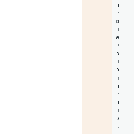
ר
י
ם
ו
ש
י
פ
ו
ר
ה
ד
י
ר
ו
ג
.