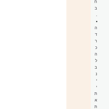
ח
ב
.
ה
ד
ר
כ
ה
ל
ב
נ
י
י
ת
א
ת