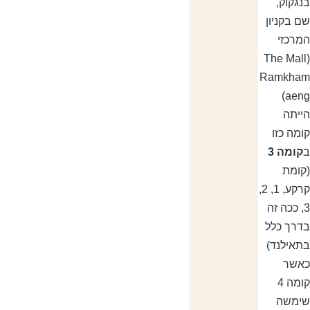
נגקוק,
ם בקניון
מרכזי
(The Mal
Ramkha
aeng)
ייתה
ומה כזו
קומה 3
קומת
קרקע, 1, 2,
3, ככה זה
דרך כלל
תאילנד)
אשר
קומה 4
ימשה