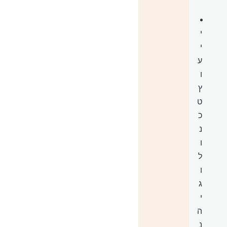
י
י
ע
ו
ץ
ט
כ
נ
ו
ל
ו
ג
י
ה
נ