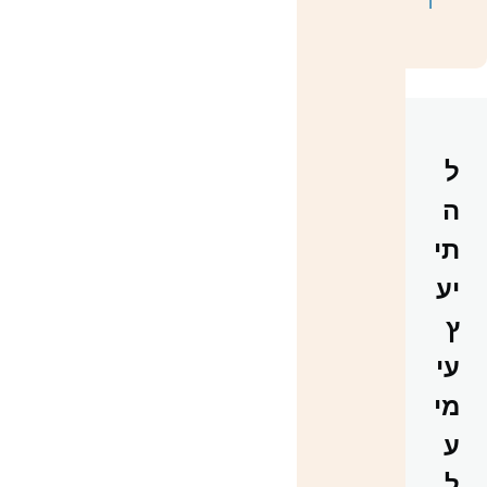
ל
ה
תי
יע
ץ
עי
מי
ע
ל