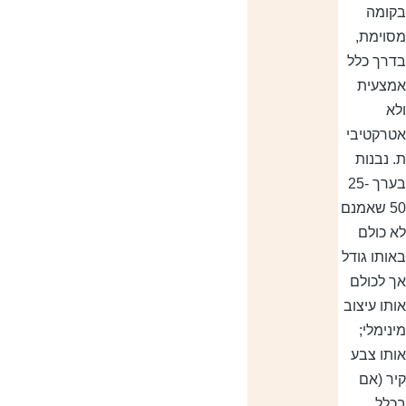
קומה
סוימת,
דרך כלל
מצעית
לא
טרקטיבי
. נבנות
בערך 25-
50 שאמנם
א כולם
אותו גודל
ך לכולם
ותו עיצוב
ינימלי;
ותו צבע
יר (אם
כלל