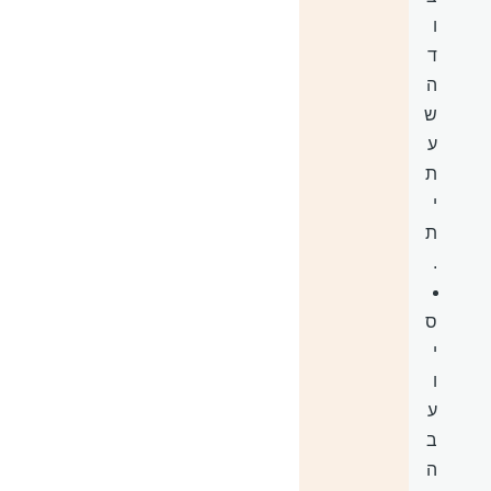
ו
ד
ה
ש
ע
ת
י
ת
.
ס
י
ו
ע
ב
ה