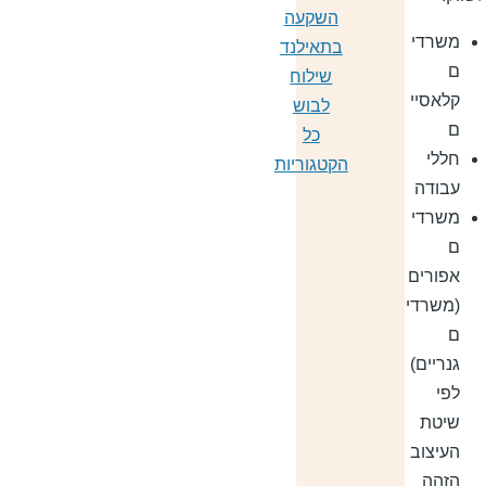
השקעה
משרדי
בתאילנד
ם
שילוח
קלאסיי
לבוש
ם
כל
חללי
הקטגוריות
עבודה
משרדי
ם
אפורים
(משרדי
ם
גנריים)
לפי
שיטת
העיצוב
הזהה