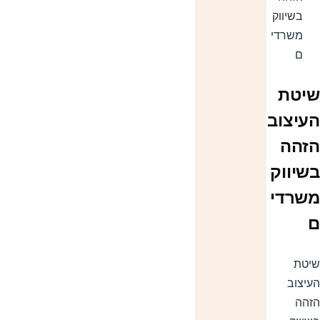
בשיווק
משרדי
ם
יטת
עיצוב
זהה
שיווק
שרדי
יטת
עיצוב
זהה