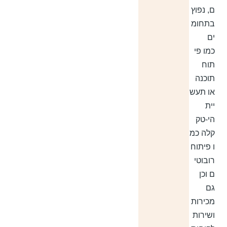
ם, נפוץ
בתחומ
ים
כמו פי
תוח
תוכנה
או תעש
יית
הי-טק
קלה כמ
ו פיתוח
רובוטי
ם וכן
גם
מכירות
ושירות