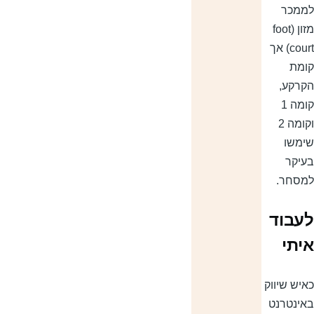
ממכר
מזון (foot
court) אך
ומת
קרקע,
קומה 1
וקומה 2
ימשו
עיקר
מסחר.
עבוד
יתי
איש שיווק
אינטרנט