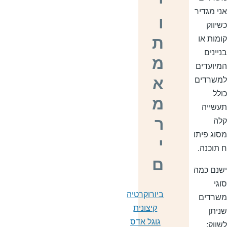
י
ני מגדיר
ו
שיווק
ת
ומות או
ניינים
מ
מיועדים
א
משרדים
ולל
מ
עשייה
ר
לה
סוג פיתו
י
 תוכנה.
ם
שנם כמה
וגי
ביורוקרטיה
שרדים
קיצונית
ניתן
גוגל אדס
שווק: