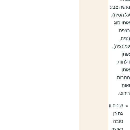
עשה צבע
ל הטיח),
ותו סוג
צפה
נניח,
מינציה),
ותן
לתות,
ותן
נורות
אותו
יהוט.
שיטה זו
גם כן
טובה
כאשר