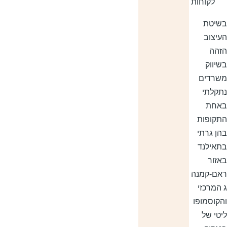
לקוחות
שיטת
עיצוב
זהה
שיווק
שרדים
תקלתי
אחת
תקופות
הן גרתי
תאילנד
אזור
אם-קמנה
 המרכזי
הקוסמופו
יטי של