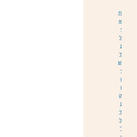
ת
א
י
ל
נ
ד
ש
י
ו
ו
ק
נ
ד
ל
"
ן