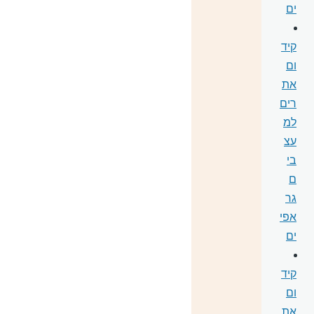
ים
קיד
ום
את
רים
למ
עצ
בי
ם
גר
אפי
ים
קיד
ום
את