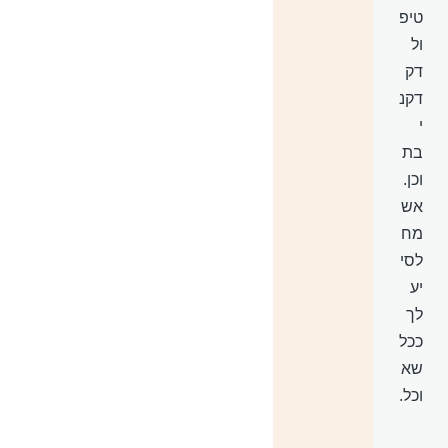
טיפ
ול
דק
דקנ
י
בת
וכן.
אש
מח
לסי
יע
לך
ככל
שא
וכל.