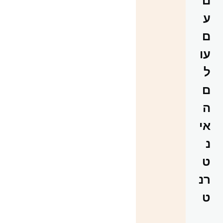
ם
ע
ם
עו
ל
ם
ה
אי
נ
ט
רנ
ט