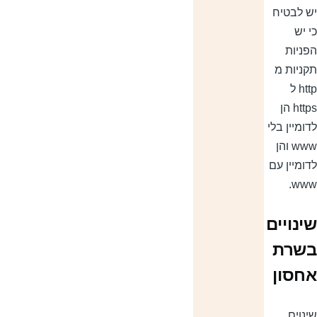
ש לבטיח
י יש
פניות
קניות מ
http ל
https הן
דומיין בלי
www והן
דומיין עם
www
ינויים
שרת
חסון
ינוים