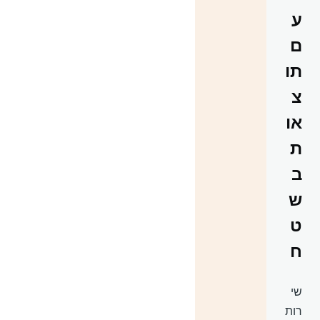
ע
ם
תו
צ
או
ת
ב
ש
ט
ח
שי
רות