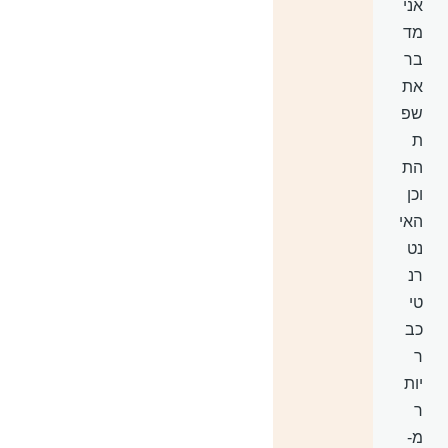
אני
מד
בר
את
שפ
ת
הת
וכן
האי
נט
רנ
טי
כב
ר
יות
ר
מ-