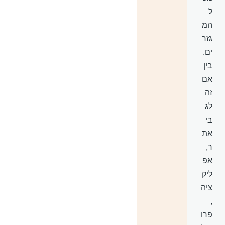
ל
המ
גזר
ים.
בין
אם
זה
לג
בי
את
ר,
אפ
ליק
ציה
,
פרו