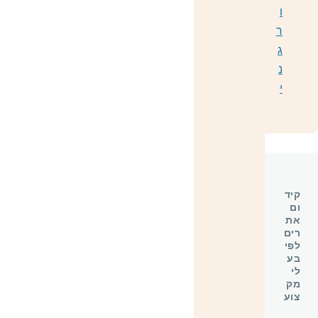
ו
ר
ג
נ
י
קיד
ום
את
רים
לפי
בע
לי
מק
צוע