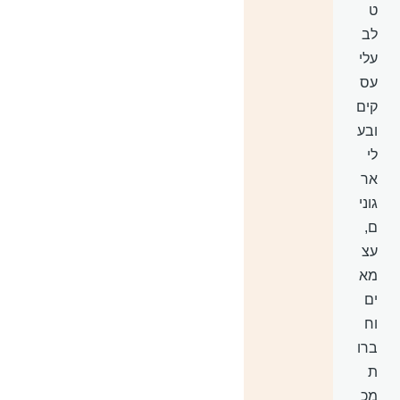
ט
לב
עלי
עס
קים
ובע
לי
אר
גוני
ם,
עצ
מא
ים
וח
ברו
ת
מכ