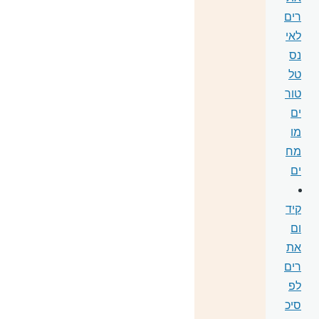
רים
לאי
נס
טל
טור
ים
מו
מח
ים
קיד
ום
את
רים
לפ
סיכ