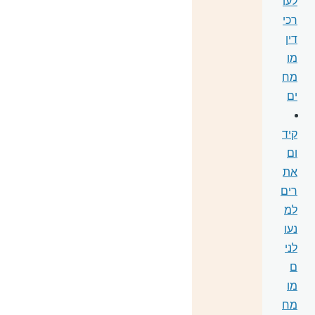
לעו
רכי
דין
מו
מח
ים
קיד
ום
את
רים
למ
נעו
לני
ם
מו
מח