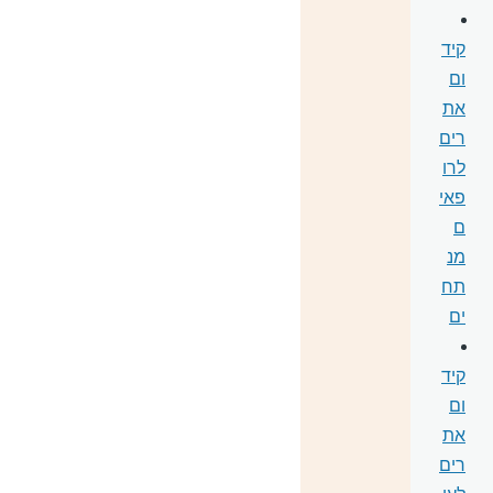
קיד
ום
את
רים
לרו
פאי
ם
מנ
תח
ים
קיד
ום
את
רים