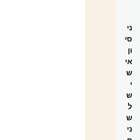
ני
סי
ון
אי
ש
י
ש
ל
ש
ני