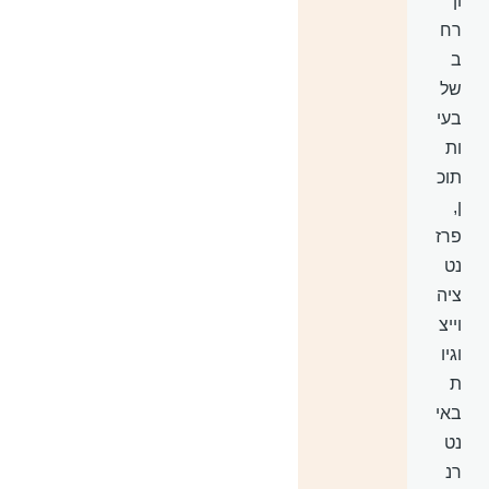
ון
רח
ב
של
בעי
ות
תוכ
ן,
פרז
נט
ציה
וייצ
וגיו
ת
באי
נט
רנ