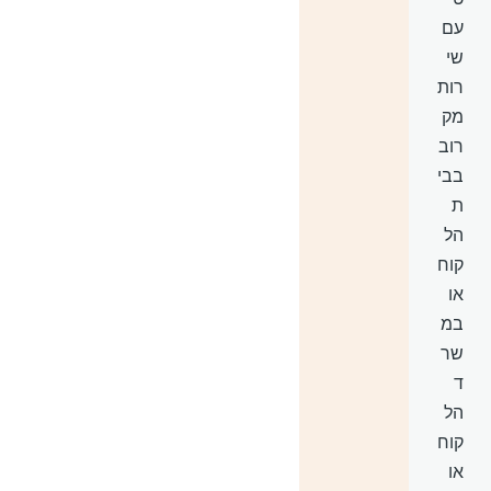
עם
שי
רות
מק
רוב
בבי
ת
הל
קוח
או
במ
שר
ד
הל
קוח
או