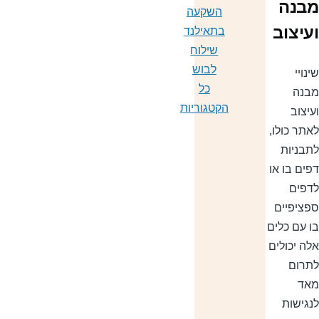
בנה
השקעה
עיצוב
בתאילנד
שילוח
לבוש
נויי
כל
בנה
הקטגוריות
עיצוב
אתר כולו,
תבניות
פים בו או
דפים
פציפיים
ו עם כלים
לה יכולים
תרום
אד
נגישות