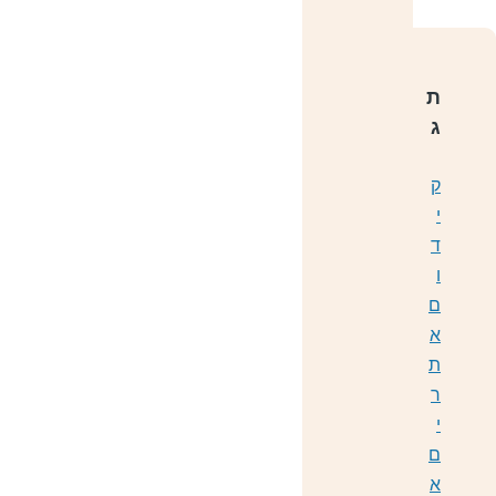
ת
ג
ק
י
ד
ו
ם
א
ת
ר
י
ם
א