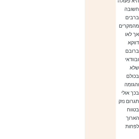
יא פעולה
שובה
רבים
המקרים
ך לאו
ווקא
רובם
בוודאי
לא
כולם
הגזמה
כך אולי
גרום נזק
טווח
ארוך
פחות