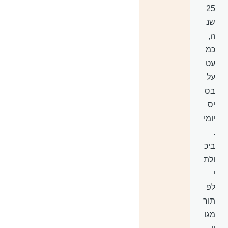
25
שנ
ה,
כמ
עט
על
בס
יס
יומי
.
ביכ
ולת
י
לפ
תור
מגו