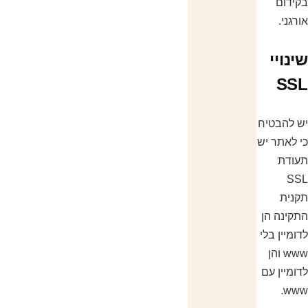
קידום
ורגני.
ינויי
SS
ש להבטיח
י לאתר יש
עודת
SS
קנית
תקינה הן
דומיין בלי
www והן
דומיין עם
www