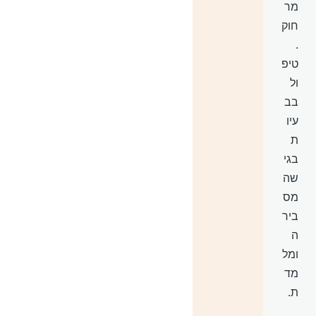
מר
חוק
.
טיפ
ול
בב
עיו
ת
בגי
שה
מס
ביר
ה
ומל
מד
ת.