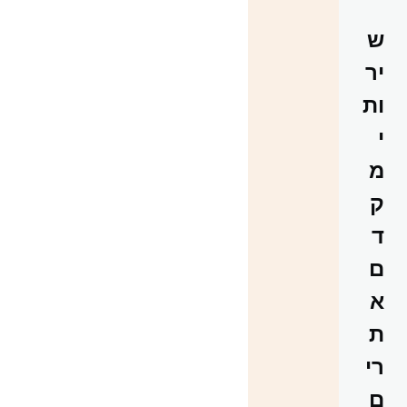
ש
יר
ות
י
מ
ק
ד
ם
א
ת
רי
ם