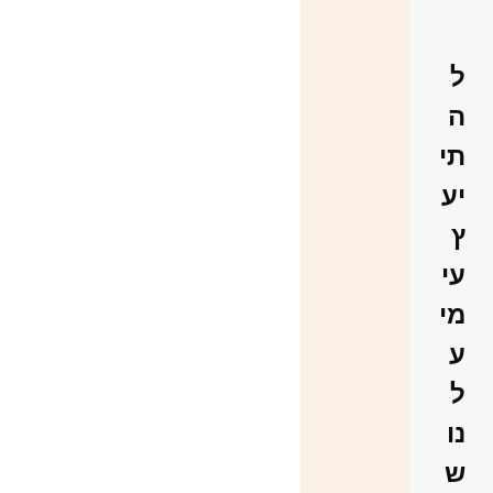
ל
ה
תי
יע
ץ
עי
מי
ע
ל
נו
ש