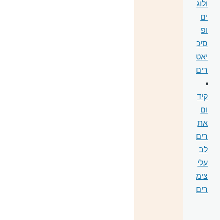
ולוג
ים
ופ
סיכ
יאט
רים
קיד
ום
את
רים
לב
עלי
צימ
רים