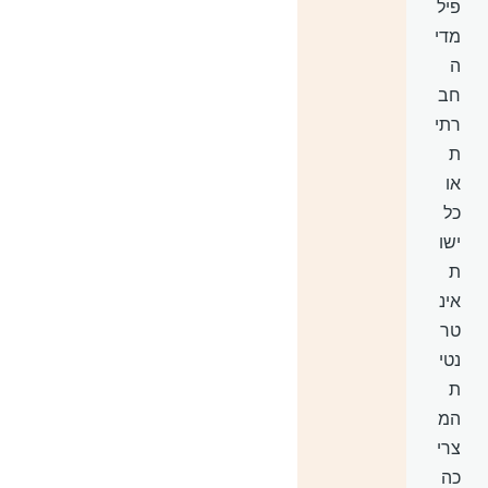
פיל
מדי
ה
חב
רתי
ת
או
כל
ישו
ת
אינ
טר
נטי
ת
המ
צרי
כה