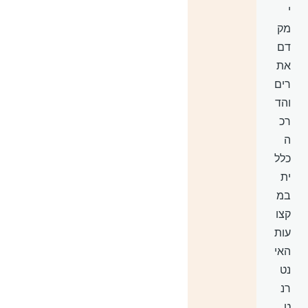
י
מק
דם
את
רים
והד
רכ
ה
כלל
ית
במ
קצו
עות
האי
נט
רנ
ט