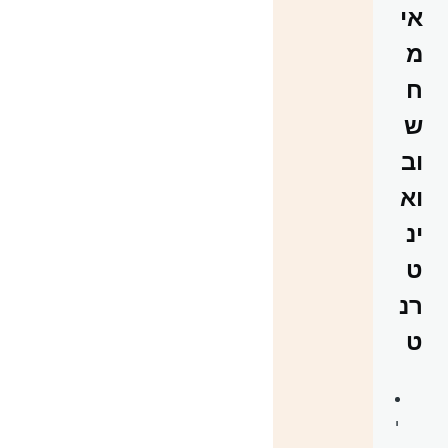
אי
מ
ח
ש
וב
וא
ינ
ט
רנ
ט
י