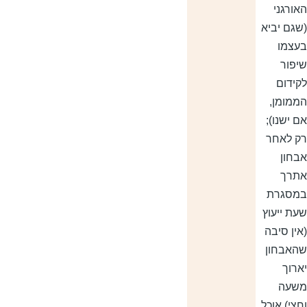
אורגני
שגם יביא
עצמו
יפור
קידום
ממומן,
ם ישנו);
ק לאחר
בחון
תרך
מסגרת
עת ייעוץ
אין סיבה
האבחון
ארוך
שעה
חצי) אוכל