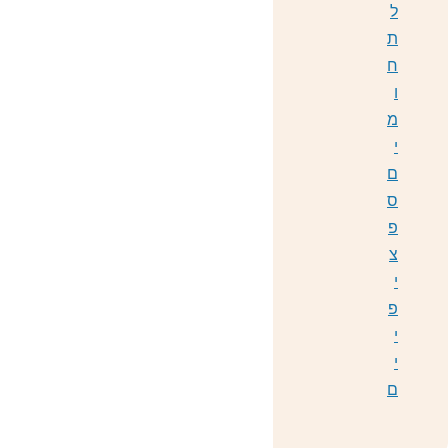
ל
ת
ח
ו
מ
י
ם
ס
פ
צ
י
פ
י
י
ם