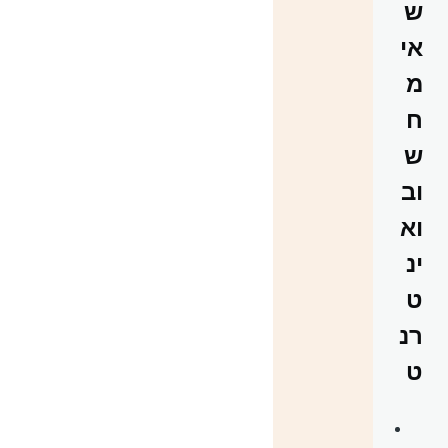
ש
אי
מ
ח
ש
וב
וא
ינ
ט
רנ
ט