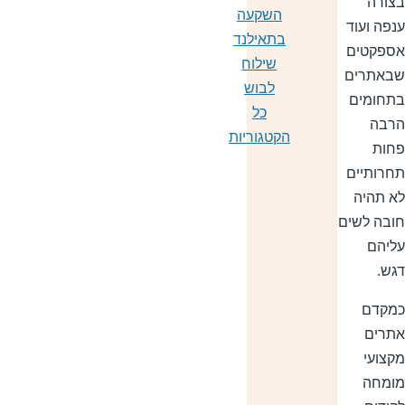
צורה
השקעה
נפה ועוד
בתאילנד
ספקטים
שילוח
באתרים
לבוש
תחומים
כל
רבה
הקטגוריות
חות
חרותיים
א תהיה
ובה לשים
ליהם
גש.
מקדם
תרים
קצועי
ומחה