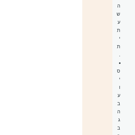
ה
ש
ע
ת
י
ת
.
ס
י
ו
ע
ב
ה
ג
ב