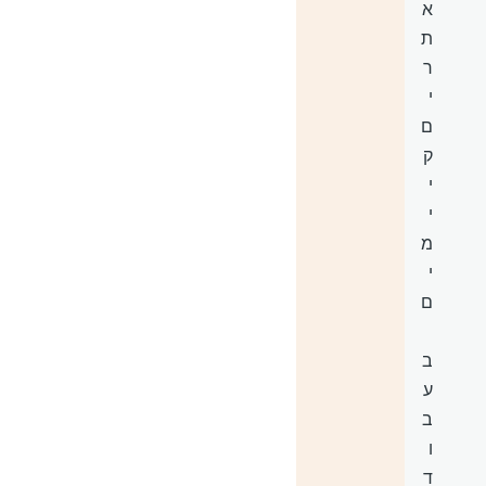
א
ת
ר
י
ם
ק
י
י
מ
י
ם
ב
ע
ב
ו
ד