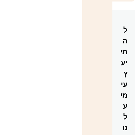
ל
ה
תי
יע
ץ
עי
מי
ע
ל
נו