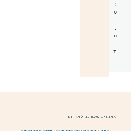
נ
ט
ר
נ
ט
י
ת
.
מאמרים שעודכנו לאחרונה