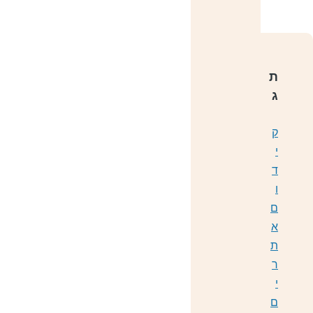
ת
ג
ק
י
ד
ו
ם
א
ת
ר
י
ם