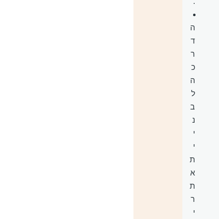
.
ה
ד
ר
כ
ה
ל
ב
נ
י
י
ת
א
ת
ר
י