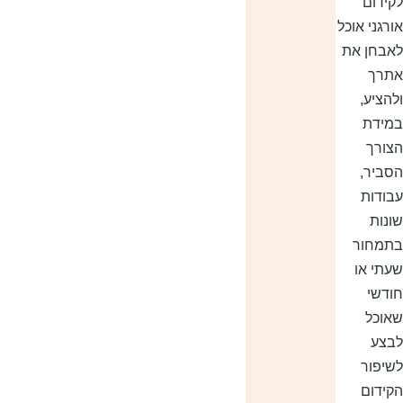
קידום
ורגני אוכל
אבחן את
תרך
להציע,
מידת
צורך
סביר,
בודות
ונות
תמחור
עתי או
ודשי
אוכל
בצע
שיפור
קידום