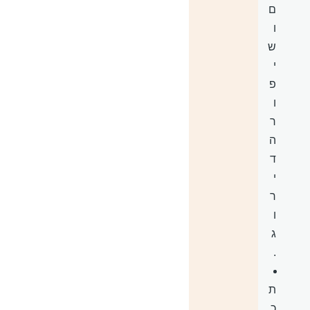
ם
ו
ש
י
פ
ו
ר
ה
ד
י
ר
ו
ג
.
ת
כ