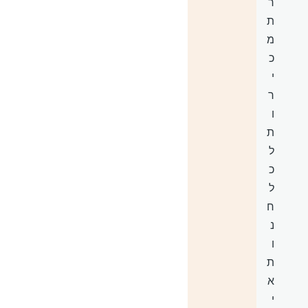
ר
ת
מ
כ
י
ר
ו
ת
ל
כ
ל
ח
נ
ו
ת
א
י