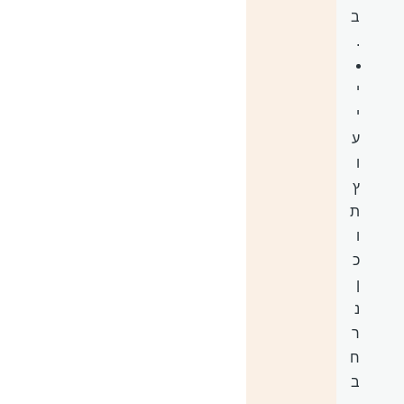
ב
.
י
י
ע
ו
ץ
ת
ו
כ
ן
נ
ר
ח
ב