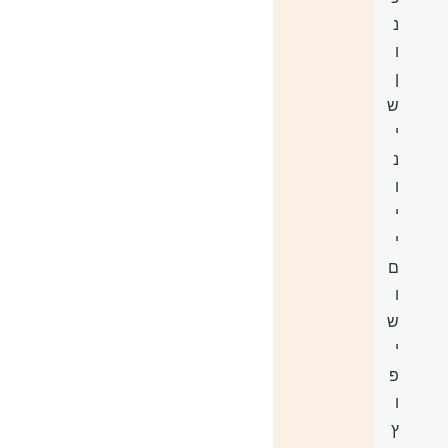
נ
ו
ן
ש
י
נ
ו
י
י
ם
ו
ש
י
פ
ו
ץ