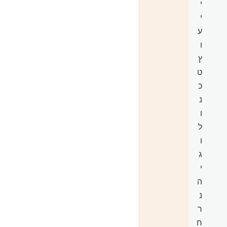
י
י
ע
ו
ץ
ט
כ
נ
ו
ל
ו
ג
י
ה
נ
ר
ח