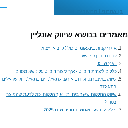
דילוג לתוכן העיקרי
תפריט
בן אהרוני | מחשבים ואנשים
אמרים בנושא שיווק אונליין
אתרי קניות בינלאומיים כולל לייבוא וייצוא
עריכת תוכן לפי שעה
ייעוץ שיווקי
כללים ליצירת דיבייט - איך ליצור דיבייט על נושא מסוים
שיווק באינטרנט וקידום אורגני לתאילנדים בתאילנד ולישראלים
בתאילנד
שיווק החלקות שיער ביתיות - איך הלקוח יכול לדעת שהמוצר
בטוח?
פוליטיקה של האנושות סביב שנת 2025