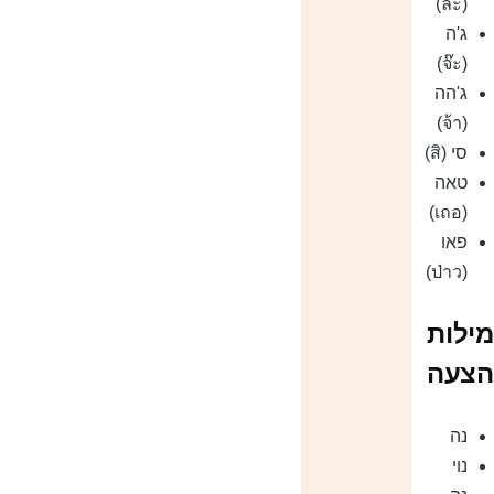
(ล่ะ)
ג'ה
(จ๊ะ)
ג'הה
(จ้า)
סי (สิ)
טאה
(เถอ)
פאו
(ป่าว)
ילות
צעה
נה
נוי