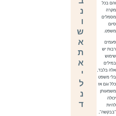
ב
הם בכל
נ
קרה
סמלים
ו
יום
ש
שפט.
א
עמים
בות יש
ת
ימוש
א
מילים
לה בלבד,
י
לי משפט
ל
לל וגם אז
שמעותן
נ
כולה
ד
היות
בבקשה",