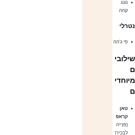
נונג
קהה
טרלי
פי ג'הה
ילובי
יוחדי
טאן
קראפ
(פנייה
לבכיר\