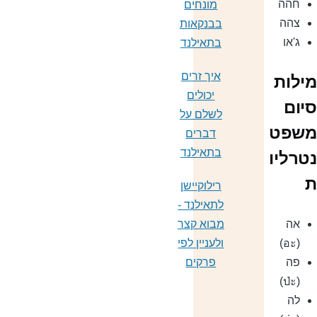
חהה
מונחים
צהה
בבנקאות
ג'או
בתאילנד
איך זרים
ילות
יכולים
יום
לשלם על
שפט
דברים
בתאילנד
טרליו
רילוקיישן
לתאילנד -
אה
מבוא קצר
(อะ)
ולעניין לפי
פה
פרקים
(ป่ะ)
לה