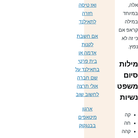
לה,
ואז טיסה
מיוחד
חזרה
מילה
לתאילנד
ראפ אם
אם חשבת
י זה לא
לקנות
פוץ.
אדמה או
בית פרטי
ילות
בתאילנד על
יום
שם חברה
שפט
אולי תרצה
לחשוב שוב
שיות
ארגון
קה
מיטאפים
חה
בבנגקוק
קהה