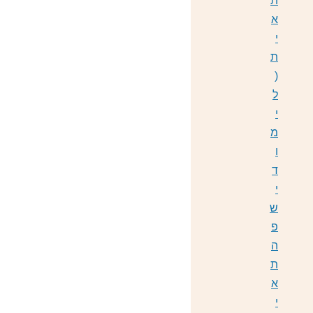
ת
א
י
ת
(
ל
י
מ
ו
ד
י
ש
פ
ה
ת
א
י