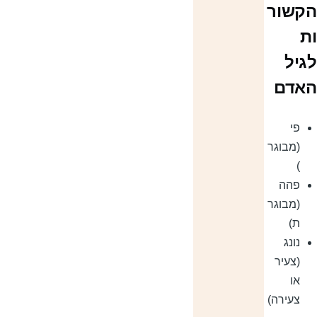
קשור
ת
גיל
אדם
פי
(מבוגר
)
פהה
(מבוגר
ת)
נונג
(צעיר
או
צעירה)