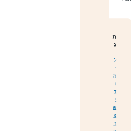
ת
ג
ל
י
מ
ו
ד
י
ש
פ
ה