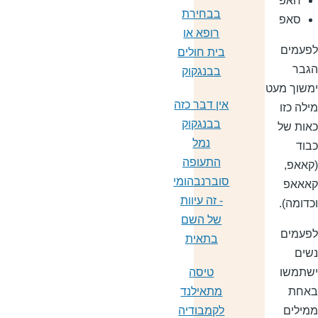
חאפ
בבחירת
סאפ
רופא או
פעמים
בית חולים
גבר
בבנגקוק
משוך מעט
אין דבר כזה
ילה כזו
בבנגקוק
אות של
נמל
בוד
התעופה
קאאפ,
סוברנבהומי
אאאפ
- זה עיוות
כדומה).
של השם
פעמים
בתאית
שים
שתמשו
טיסה
אחת
מתאילנד
מילים
לקמבודיה