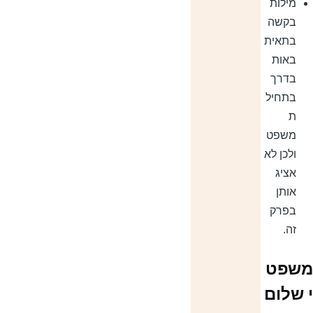
מילות
בקשה
בתאית
באות
בדרך
בתחיל
ת
משפט
ולכן לא
אציג
אותן
בפרק
זה.
שפט
 שלום