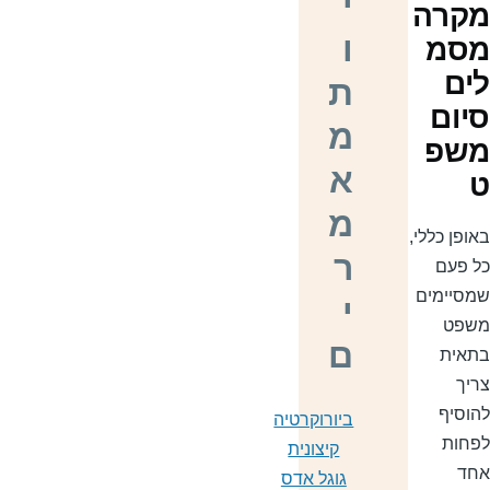
י
קרה
ו
סמ
ים
ת
יום
מ
שפ
א
מ
אופן כללי,
ר
ל פעם
מסיימים
י
שפט
ם
תאית
ריך
הוסיף
ביורוקרטיה
פחות
קיצונית
חד
גוגל אדס