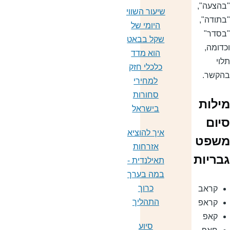
בהצעה",
שיעור השווי
בתודה",
היומי של
בסדר"
שקל בבאט
כדומה,
הוא מדד
לוי
כלכלי חזק
הקשר.
למחירי
סחורות
ילות
בישראל
יום
איך להוציא
שפט
אזרחות
בריות
תאילנדית -
במה בערך
כרוך
קראב
התהליך
קראפ
קאפ
סיוע