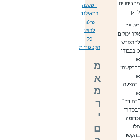
הביטויים
השקעה
הלן.
בתאילנד
שילוח
יטויים
לבוש
לה יכולים
כל
התפרש
הקטגוריות
"בכבוד"
ו
מ
בבקשה",
א
ו
בהצעה",
מ
ו
ר
בתודה",
בסדר"
י
כדומה,
ם
לוי
הקשר