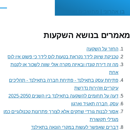
דילוג לתוכן העיקרי
תפריט
בן אהרוני | מחשבים ואנשים
אמרים בנושא השקעות
החזר על השקעה
טכניקת שיווק לידר נקראת בטעות לוס לידר כי פשוט אין לוס
מה זה דירת קונדו ובאיזה מקרה אולי שווה לשכור או לקנות
אחת
פתיחת עסק בתאילנד - פתיחת חברה בתאילנד - תהליכים
עיקריים וזהירות נדרשת
דעה על תחומים להשקעה בתאילנד בין השנים 2025-2050
עסק, חברה תאגיד וארגון
אסור לבנות גורדי שחקים אלא לצורך פתרונות טכנולוגיים כמו
מגדלי תקשורת
דברים שאפשר לעשות במקרי הונאה בתאילנד